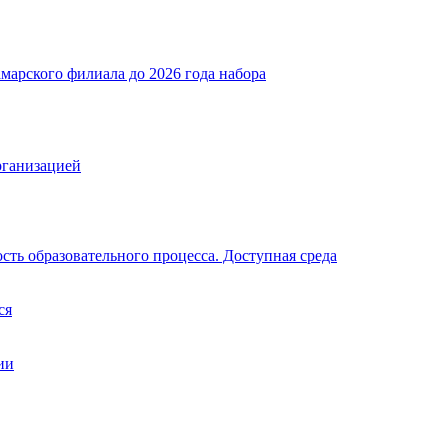
марского филиала до 2026 года набора
рганизацией
ть образовательного процесса. Доступная среда
ся
ии